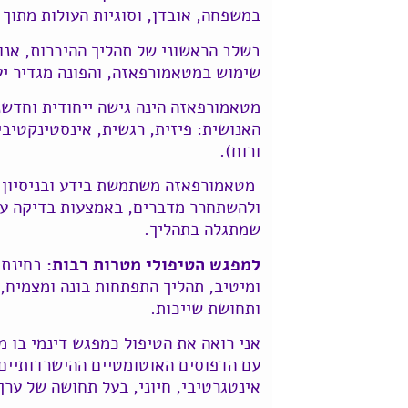
במשפחה, אובדן, וסוגיות העולות מתוך 
בשלב הראשוני של תהליך ההיכרות, אנו 
שימוש במטאמורפאזה, והפונה מגדיר יעדי
מטאמורפאזה הינה גישה ייחודית וחדש
האנושית: פיזית, רגשית, אינסטינקטיבי
ורוח).
מטאמורפאזה משתמשת בידע ובניסיון של
ולהשתחרר מדברים, באמצעות בדיקה עם
שמתגלה בתהליך.
למפגש הטיפולי מטרות רבות:
בחינת ה
ומיטיב, תהליך התפתחות בונה ומצמיח,
ותחושת שייכות.
אני רואה את הטיפול כמפגש דינמי בו מ
עם הדפוסים האוטומטיים ההישרדותיים 
אינטגרטיבי, חיוני, בעל תחושה של ערך