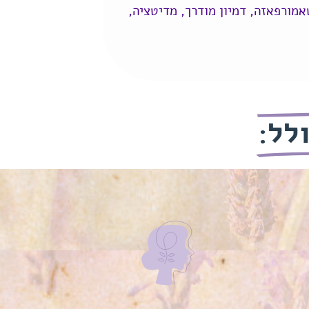
ית התנהגותית CBT, פסיכולוגיה חיובית, מטאמורפאזה, דמיון מודרך, מדיטציה,
לל: