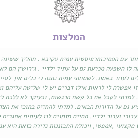
המלצות
ולי שלי עם עמית בכמה מילים אני בוחרת במילים : חו
 עבורי. תהליך חקירה עמוק ואמיץ, כואב ומחזק, חוש
תמיד חבוקה, אסופה, בטוחה. בסוף כל פגישה נגלה לא
ים שהם מטפלים מלידה, מהבטן, שזה הייעוד שלהם, עמ
ך בדרך שתקרה בדרכו הזזדמנות שכזאת.