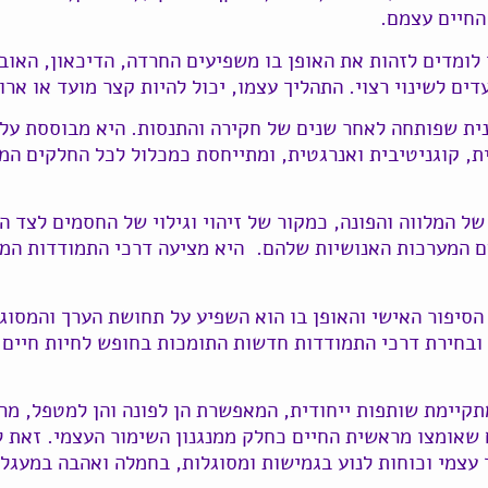
החיים עצמם.
לומדים לזהות את האופן בו משפיעים החרדה, הדיכאון, האובד
ם לשינוי רצוי. התהליך עצמו, יכול להיות קצר מועד או ארוך
נית שפותחה לאחר שנים של חקירה והתנסות. היא מבוססת על
ת, קוגניטיבית ואנרגטית, ומתייחסת כמכלול לכל החלקים המי
 המלווה והפונה, כמקור של זיהוי וגילוי של החסמים לצד ה
 המערכות האנושיות שלהם. היא מציעה דרכי התמודדות המב
סיפור האישי והאופן בו הוא השפיע על תחושת הערך והמסוגל
 ובחירת דרכי התמודדות חדשות התומכות בחופש לחיות חיים 
תקיימת שותפות ייחודית, המאפשרת הן לפונה והן למטפל, מר
שאומצו מראשית החיים כחלק ממנגנון השימור העצמי. זאת ל
 עצמי וכוחות לנוע בגמישות ומסוגלות, בחמלה ואהבה במעגל