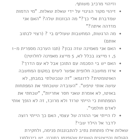
וזיהוי מרכיב משותף.
זיהוי מקור הגינוי על ידי שאלת שאלות. "מי הדמות
שמדברת אלי כך?" מה הכוונות שלה? "האם אני
מזדהה איתה?"
מה הרגשות, המחשבות שעולים בי ? (רצוי לכתוב
אותם)
האם אני מאמינה שזה נכון? (תנו הערכה מספרית מ1-
5, 1 מייצג בכלל לא, 5 מייצג מאמינה לחלוטין)
האם יש בי הסכמה עם התוכן אבל לא עם הדרך?
איזו מחשבה חלופית אפשר לשים במקום המחשבה
האוטומטית? לדוגמא: "זה שנכשלתי במבחן, לא
עושה אותי טיפש". "העובדה ששכחתי את המפתחות
באוטו, לא אומרת שאני חסר אחריות", "שכחתי את
המפתחות כי הייתי טרוד ולא מרוכז, זה לא הופך אותי
לאדם חולמני".
לו הייתי אני ההורה של עצמי, האם כך הייתי רוצה
לדבר אל הילד שבי?
שאלות אילו פותחות נתיב להתבוננות פנימה, ולחקירת
הקולות והייצוגים השונים שהופנמו בתוכנו. יש ביכולתנו