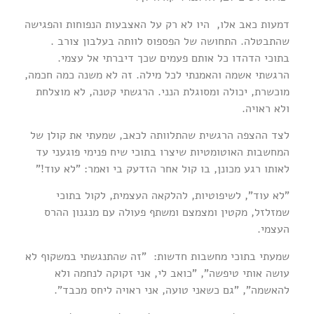
דמעות כאב אלו, היו לא רק על האצבעות הנפוחות והפגישה
שהתבטלה. התחושה של הפספוס לוותה בעלבון צורב .
בתוכי הדהדו כל אותם פעמים שכך דיברתי אל עצמי.
הרגשתי אשמה והאמנתי לכל מילה. זה לא משנה כמה חכמה,
מוכשרת, יכולה ומסוגלת הנני. הרגשתי קטנה, לא מוצלחת
ולא ראויה.
לצד ההצפה הרגשית שהתלוותה לכאב, שמעתי את קולן של
המחשבות האוטומטיות שיצרו בתוכי שיח פנימי פוגעני עד
לאותו רגע מכונן, בו קול אחר הזדעק בי ואמר: "לא עוד!"
"לא עוד", לשיפוטיות, להלקאה העצמית, לקול בתוכי
שמזלזל, מקטין ומצמצם ומשתף פעולה עם מנגנון ההרס
העצמי.
שמעתי בתוכי מחשבות חדשות: "זה שהתנגשתי במשקוף לא
עושה אותי טיפשה", "כואב לי, אני זקוקה לנחמה ולא
להאשמה", "גם כשאני טועה, אני ראויה ליחס מכבד".