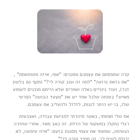
קרה שתפסתם את עצמכם מסננים: "אוף, איזה מטומטמת" ,
"את כזאת גרועה" "למה זה שוב קורה לי?" (תקף גם בלשון
זכר), ועוד גינויים כאלה ואחרים שלא הייתם מוכנים לשמוע
מאיש? בטוחה שלכל אחד יש את "מצעד הבושה" הפרטי
שלו, בו יש היתר לגנות, לזלזל ולהעליב את עצמכם.
את שלי תפסתי, כאשר מיהרתי לפגישת עבודה, ואצבעות
רגלי נתקלו במשקוף של הדלת. זה כאב מאד. אחרי שחזרה
הנשימה, שמעתי את עצמי מסננת בזעם: "איזו טיפשה, לא
יכולת לשים לב, זה תמיד קורה לך!"