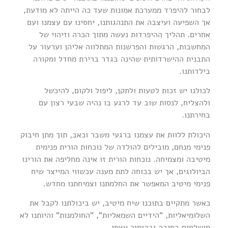
לבחור להיפרד ממערכת אמונות שעד כה הייתה לא מודעת,
אך השפיעה ועיצבה את התנהגותנו, יחסינו עם עצמנו ועם
אחרים. תהליך ההיפרדות נעשה מתוך הכרה וזיהוי של
המחשבות, הרגשות והפרשנות המתלווה אליהן וערעור על
התבנית ההישרדותית שהינה בגדר ברירת מחדל ומקורה
בילדותנו.
לכולנו יש זכות לטעות ולתקן, ליפול ולקום, להיכשל
ולהצליח, לנסות שוב עד לרגע בו נהיה שבעי רצון עם
בחירתנו.
היכולת ללוות את עצמנו ברגעי משבר וכאב, תוך מתן חיבוק
פנימי מנחם, מובילים להולדה של נוכחות הורית פנימית
מיטיבה ומצמיחה. נוכחות הורית זו אינה מחליפה את הורינו
הביולוגים, אך יש בכוחה לתת מענה עכשווי המייצר שיח
פנימי מיטיב המאפשר את החלמתנו וצמיחתנו מחדש.
כאשר מתקיים בתוכנו שיח מיטיב, יש ביכולתנו לקבל את
השלומיאליות, "הידיים השמאליות", "החולמנות" והיותנו לא
מושלמים בחיבה ובהומור עצמי.