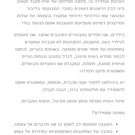
הערנות שנולדה בי, סימנה תחילתה של שיח מקבל וקשוב
ביני לבין הייצוגים השונים בתוכי. התבוננתי בדיבור
הפוגעני עמו הזדהיתי וזיהיתי שמקורו בהפנמה של קולות
המייצגים דמויות משפיעות ומעצבות אותם פגשתי בחיי.
כילדים, אנו תלויים במבוגרים הסובבים אותנו. אנו חשופים
לגילויי כעס, תוקפנות, והתנהגות לא מכבדת שמקורם
בתחושות של חוסר אונים ומצוקה. כאנשים בוגרים, זכותנו
לבחור מחדש בשיח מיטיב, לגדל בתוכנו נוכחות הורית
פנימית תומכת, חומלת, המקבלת את הטעויות והכשלים,
ומאפשרת תיקון ולמידה.
יש ביכולתנו ללמוד שפה מכבדת, מנחמת, המאתגרת אותנו
להתמודד עם חולשותינו ברוך, הבנה וקבלה.
שינוי השיח הפנימי מזמן אימון ותרגול, טיפוח ועקביות.
מאיפה מתחילים?
הקשבה ותשומת לב לאופן בו אנו מדברים אל עצמנו.
כתיבה של המחשבות האוטומטיות החוזרות על עצמן